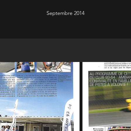
Septembre 2014