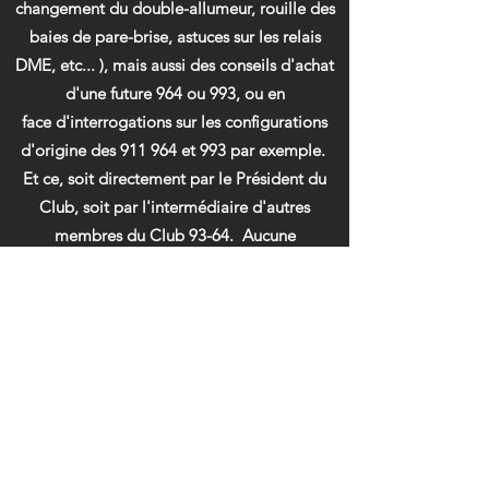
changement du double-allumeur, rouille des
baies de pare-brise, astuces sur les relais
DME, etc... ), mais aussi des conseils d'achat
d'une future 964 ou 993, ou en
face d'interrogations sur les configurations
d'origine des 911 964 et 993 par exemple.
Et ce, soit directement par le Président du
Club, soit par l'intermédiaire d'autres
membres du Club 93-64. Aucune
intervention ne sera réalisée sous la
responsabilité du Club 93-64, qui pourra
cependant vous orienter vers des
professionnels dont c'est le métier.
Nous contacter