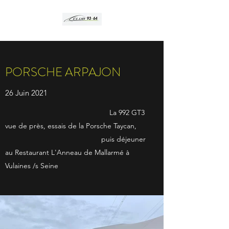
PORSCHE ARPAJON
26 Juin 2021
La 992 GT3
vue de près, essais de la Porsche Taycan,
puis déjeuner
au Restaurant L'Anneau de Mallarmé à
Vulaines /s Seine